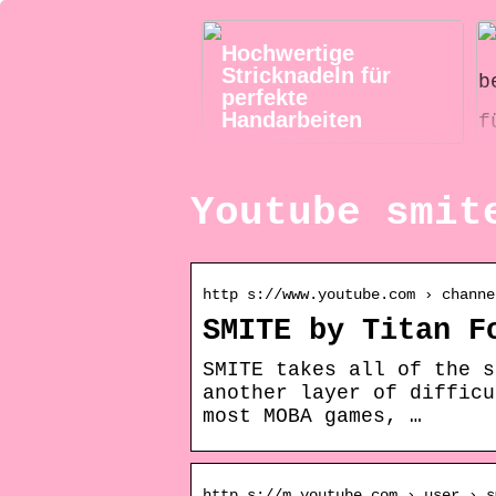
Hochwertige
Stricknadeln für
perfekte
Handarbeiten
Youtube smit
http s://www.youtube.com › channe
SMITE by Titan F
SMITE takes all of the s
another layer of difficu
most MOBA games, …
http s://m.youtube.com › user › s