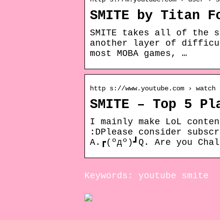
SMITE by Titan F
SMITE takes all of the s
another layer of difficu
most MOBA games, …
http s://www.youtube.com › watch
SMITE – Top 5 Pl
I mainly make LoL conten
:DPlease consider subscr
A.┏(ºдº)┛Q. Are you Chal
Keywords: youtube smite