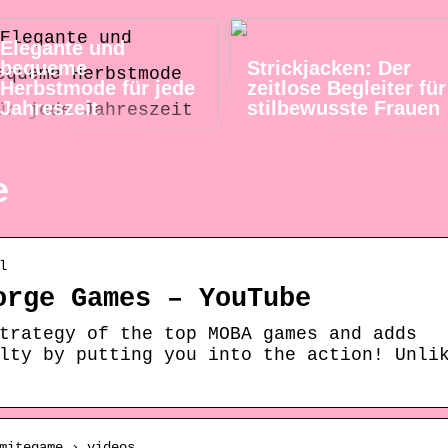
Elegante und
bequeme
Strickjacken: Der
Herbstmode für jede
zeitlose Begleiter für
Jahreszeit
stilbewusste Frauen
e
l
orge Games – YouTube
trategy of the top MOBA games and adds
lty by putting you into the action! Unli
mitegame › videos