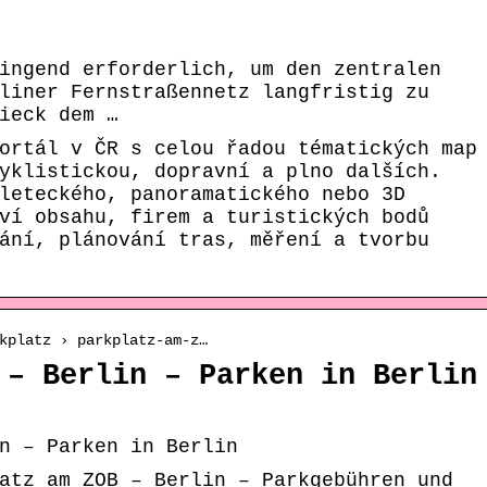
ingend erforderlich, um den zentralen
liner Fernstraßennetz langfristig zu
ieck dem …
ortál v ČR s celou řadou tématických map
yklistickou, dopravní a plno dalších.
leteckého, panoramatického nebo 3D
ví obsahu, firem a turistických bodů
ání, plánování tras, měření a tvorbu
kplatz › parkplatz-am-z…
 – Berlin – Parken in Berlin
n – Parken in Berlin
atz am ZOB – Berlin – Parkgebühren und