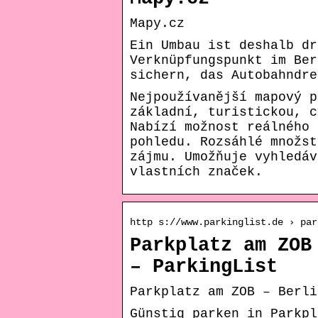
Mapy.cz
Ein Umbau ist deshalb dr
Verknüpfungspunkt im Ber
sichern, das Autobahndre
Nejpoužívanější mapový p
základní, turistickou, c
Nabízí možnost reálného 
pohledu. Rozsáhlé množst
zájmu. Umožňuje vyhledáv
vlastních značek.
http s://www.parkinglist.de › par
Parkplatz am ZOB
– ParkingList
Parkplatz am ZOB – Berli
Günstig parken in Parkpl