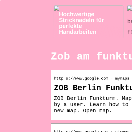
Hochwertige
Stricknadeln für
perfekte
Handarbeiten
Zob am funkt
http s://www.google.com › mymaps 
ZOB Berlin Funkt
ZOB Berlin Funkturm. Map
by a user. Learn how to 
new map. Open map.
http s://www.google.com › viewer