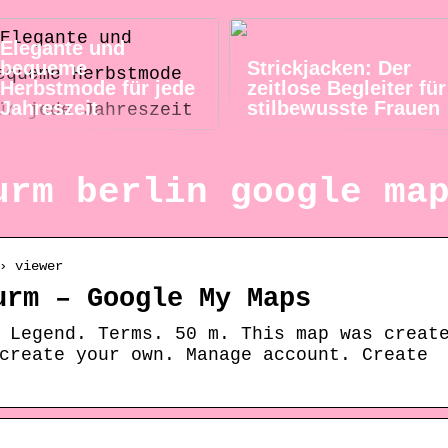
Elegante und
bequeme
Strickjacken: Der
Herbstmode für jede
zeitlose Begleiter für
Jahreszeit
stilbewusste Frauen
urm berlin google ma
› viewer
urm – Google My Maps
 Legend. Terms. 50 m. This map was creat
create your own. Manage account. Create