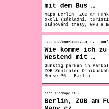
mit dem Bus …
Mapa Berlín, ZOB am Funk
okolí (základní, turisti
plánování trasy, GPS a m
http s://moovitapp.com › … › Berl
Wie komme ich zu
Westend mit …
Günstig parken in Parkpl
ZOB Zentraler Omnibusbah
Messe P6 – Berlin …
http s://mapy.cz › …
Berlín, ZOB am F
Mapy.cz