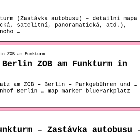
turm (Zastávka autobusu) – detailní mapa
cká, satelitní, panoramatická, atd.),
noho …
in ZOB am Funkturm
 Berlin ZOB am Funkturm in
atz am ZOB – Berlin – Parkgebühren und …
nhof Berlin … map marker blueParkplatz
unkturm – Zastávka autobusu 