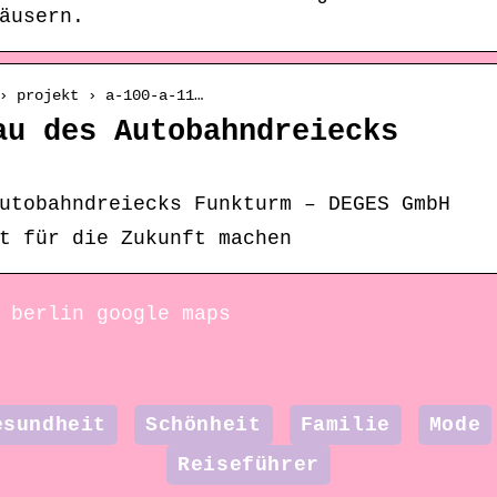
äusern.
› projekt › a-100-a-11…
au des Autobahndreiecks
utobahndreiecks Funkturm – DEGES GmbH
t für die Zukunft machen
 berlin google maps
esundheit
Schönheit
Familie
Mode
Reiseführer