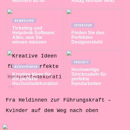
Männern ab 40
Alltag Wunder wirkt
BEWEGUNG
INTERIEUR
Ticketing und
Helpdesk-Software:
Finden Sie den
Alles, was Sie
Perfekten
wissen müssen
Designerstuhl
FREIZEIT
REISEFÜHRER
Hochwertige
Kreative Ideen für
Stricknadeln für
die perfekte
perfekte
Hochzeitsdekoration
Handarbeiten
Fra Heldinnen zur Führungskraft –
Kvinder auf dem Weg nach oben