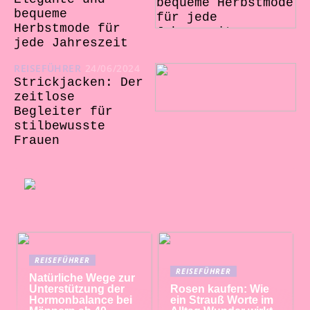
bequeme
Herbstmode für
jede Jahreszeit
REISEFÜHRER
24/06/2024
Strickjacken: Der
zeitlose
Begleiter für
stilbewusste
Frauen
REISEFÜHRER
REISEFÜHRER
Natürliche Wege zur
Unterstützung der
Rosen kaufen: Wie
Hormonbalance bei
ein Strauß Worte im