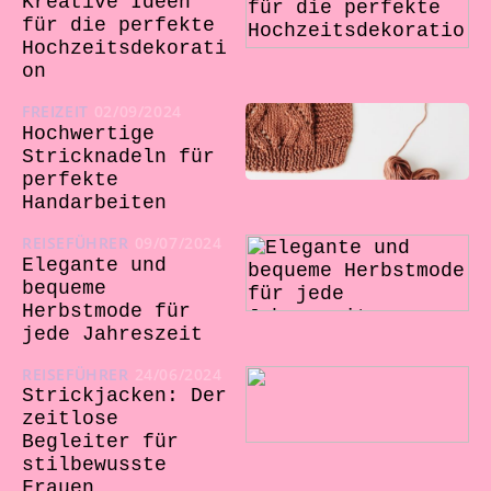
Kreative Ideen
für die perfekte
Hochzeitsdekorati
on
FREIZEIT
02/09/2024
Hochwertige
Stricknadeln für
perfekte
Handarbeiten
REISEFÜHRER
09/07/2024
Elegante und
bequeme
Herbstmode für
jede Jahreszeit
REISEFÜHRER
24/06/2024
Strickjacken: Der
zeitlose
Begleiter für
stilbewusste
Frauen