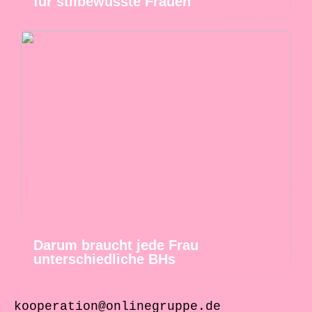
für stilbewusste Frauen
Darum braucht jede Frau
unterschiedliche BHs
kooperation@onlinegruppe.de